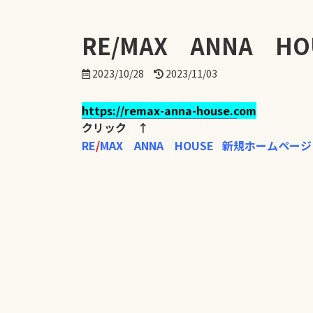
RE/MAX ANNA 
最
2023/10/28
2023/11/03
終
更
https://remax-anna-house.com
新
クリック ↑
日
時
RE
/
MAX ANNA HOUSE 新規ホームページ
: