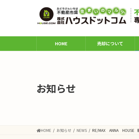
コ
ナ
ン
ビ
テ
ゲ
ン
ー
ツ
シ
へ
ョ
HOME
売却について
ス
ン
キ
に
ッ
移
プ
動
お知らせ
HOME
お知らせ
NEWS
RE/MAX ANNA HOUS