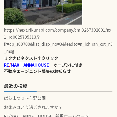
https://next.rikunabi.com/company/cmi3267302001/nx
1_rq0025705313/?
fr=cp_s00700&list_disp_no=3&leadtc=n_ichiran_cst_n3
_msg
リクナビネクスト↑クリック
RE
/
MAX ANNAHOUSE
オープンに付き
不動産エージェント募集のお知らせ
最近の投稿
ばらまつり～与野公園
お休みはどう過ごされますか？
RE/MAX ANNA HOUSE 新規ホームページ