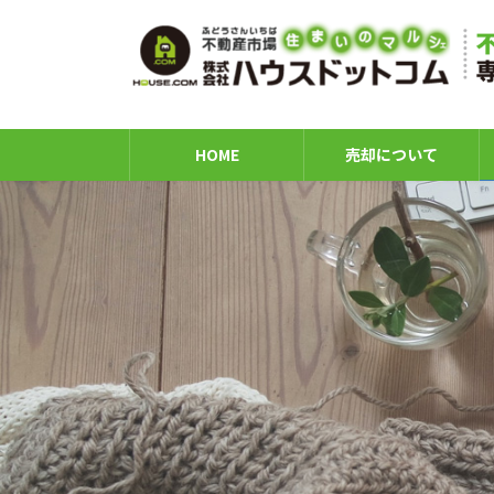
コ
ナ
ン
ビ
テ
ゲ
ン
ー
ツ
シ
へ
ョ
HOME
売却について
ス
ン
キ
に
ッ
移
プ
動