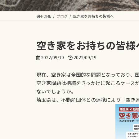
HOME
ブログ
空き家をお持ちの皆様へ
空き家をお持ちの皆様
最
2022/09/19
2022/09/19
終
更
現在、空き家は全国的な問題となっており、
新
日
空き家問題は相続をきっかけに起こるケース
時
ないでしょうか。
:
埼玉県は、不動産団体との連携により「空き