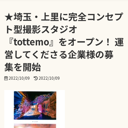
★埼玉・上里に完全コンセプ
ト型撮影スタジオ
『tottemo』をオープン！ 運
営してくださる企業様の募
集を開始
最
2022/10/09
2022/10/09
終
更
新
日
時
: