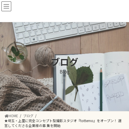
コ
ナ
ン
ビ
テ
ゲ
ン
ー
ツ
シ
へ
ョ
ス
ン
キ
に
ッ
移
ブログ
プ
動
Blog
HOME
ブログ
★埼玉・上里に完全コンセプト型撮影スタジオ『tottemo』をオープン！ 運
営してくださる企業様の募 集を開始