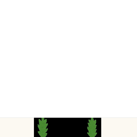
茅の輪くぐり
最
2023/06/30
2023/06/30
終
更
こんにちは
新
日
今日、６月３０日
時
大宮氷川神社では夏越の祓い
:
大祓式（6月17〜7月2日まで茅の輪くぐり）が行われま
す。
心身を清めて災厄を祓い、無病息災を願う行事です。
茅の輪をくぐり、人形（ひとがた）に罪穢れを移し、
疫病除け、災難除けを祈ります。