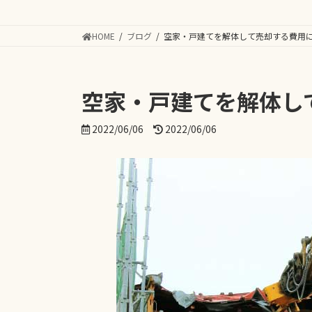
HOME
ブログ
空家・戸建てを解体して売却する費用
空家・戸建てを解体し
最
2022/06/06
2022/06/06
終
更
新
日
時
: