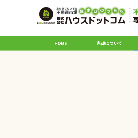
コ
ナ
ン
ビ
テ
ゲ
ン
ー
ツ
シ
へ
ョ
HOME
売却について
ス
ン
キ
に
ッ
移
プ
動