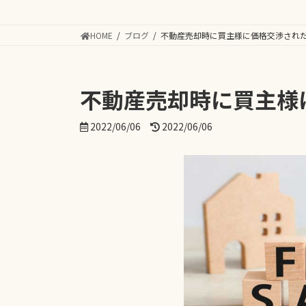
HOME
ブログ
不動産売却時に買主様に価格交渉され
不動産売却時に買主様
最
2022/06/06
2022/06/06
終
更
新
日
時
: