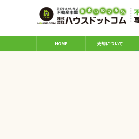
コ
ナ
ン
ビ
テ
ゲ
ン
ー
ツ
シ
へ
ョ
HOME
売却について
ス
ン
キ
に
ッ
移
プ
動