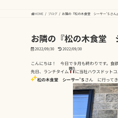
HOME
ブログ
お隣の『松の木食堂 シーサー’Ｓさん
お隣の『松の木食堂 
最
2022/09/30
2022/09/30
終
更
こんにちは！ 今日で９月も終わりです。食
新
日
先日、ランチタイム
に当社ハウスドットコ
時
松の木食堂 シーサー’Ｓ
さん に行って
: