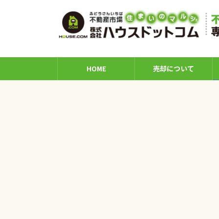
コ
ナ
ン
ビ
テ
ゲ
ン
ー
ツ
シ
へ
ョ
HOME
売却について
ス
ン
キ
に
ッ
移
プ
動