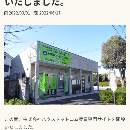
いたしました。
最
2022/03/01
2022/06/17
終
更
新
日
時
:
この度、株式会社ハウスドットコム売買専門サイトを開設
いたしました。