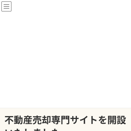
コ
ナ
ン
ビ
テ
ゲ
ン
ー
ツ
シ
へ
ョ
ス
ン
お知らせ
キ
に
ッ
移
プ
動
HOME
お知らせ
NEWS
不動産売却専門サイトを開設いたしました。
不動産売却専門サイトを開設